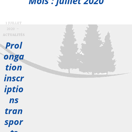
Mois : juillet 2020
1 JUILLET
2020
ACTUALITÉS
Prol
onga
tion
inscr
iptio
ns
tran
spor