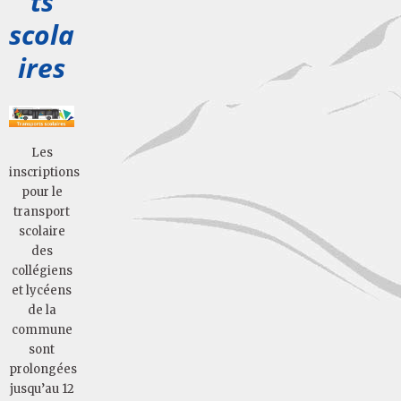
ts
scola
ires
Les
inscriptions
pour le
transport
scolaire
des
collégiens
et lycéens
de la
commune
sont
prolongées
jusqu’au 12