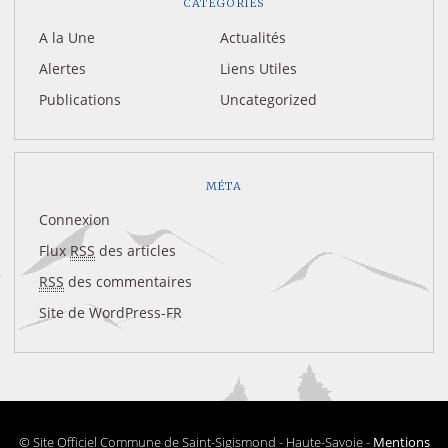
CATÉGORIES
A la Une
Actualités
Alertes
Liens Utiles
Publications
Uncategorized
MÉTA
Connexion
Flux
RSS
des articles
RSS
des commentaires
Site de WordPress-FR
© Site Officiel Commune de Saint-Sigismond - Haute-Savoie -
Mentions