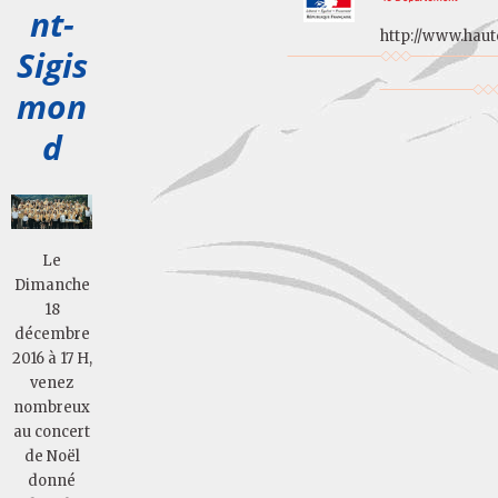
nt-
http://www.haut
Sigis
mon
d
Le
Dimanche
18
décembre
2016 à 17 H,
venez
nombreux
au concert
de Noël
donné