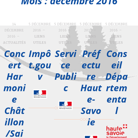
Mois : décembre 2016
14
5 DÉCEMBRE
5 DÉCEMBRE
5 DÉCEMBRE
5 DÉCEMBRE
DÉCEMBRE
2016
2016
2016
2016
2016
LIENS
LIENS
LIENS
LIENS
ACTUALITÉS
UTILES
UTILES
UTILES
UTILES
Conc
Impô
Servi
Préf
Cons
ert
t.gou
ce
ectu
eil
Har
v
Publi
re
Dépa
moni
c
Haut
rtem
e
e-
enta
Chât
Savo
l
illon
ie
/Sai