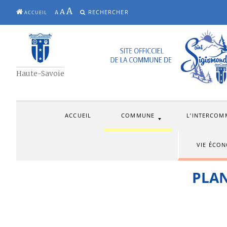
A
A
RECHERCHER
A
ACCUEIL
ALLER
AU
CONTENU
Haute-Savoie
ACCUEIL
COMMUNE
L’INTERCOM
VIE ÉCO
PLAN